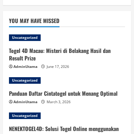
YOU MAY HAVE MISSED
Uncategorized
Togel 4D Macau: Misteri di Belakang Hasil dan
Result Prize
AdminUtama
June 17, 2026
Uncategorized
Panduan Daftar Cintatogel untuk Menang Optimal
AdminUtama
March 3, 2026
Uncategorized
NENEKTOGEL4D: Solusi Togel Online menggunakan