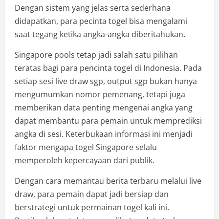
Dengan sistem yang jelas serta sederhana
didapatkan, para pecinta togel bisa mengalami
saat tegang ketika angka-angka diberitahukan.
Singapore pools tetap jadi salah satu pilihan
teratas bagi para pencinta togel di Indonesia. Pada
setiap sesi live draw sgp, output sgp bukan hanya
mengumumkan nomor pemenang, tetapi juga
memberikan data penting mengenai angka yang
dapat membantu para pemain untuk memprediksi
angka di sesi. Keterbukaan informasi ini menjadi
faktor mengapa togel Singapore selalu
memperoleh kepercayaan dari publik.
Dengan cara memantau berita terbaru melalui live
draw, para pemain dapat jadi bersiap dan
berstrategi untuk permainan togel kali ini.