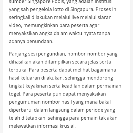
sumber Singapore Pools, yang adalah institusi
yang sah pengelola lotto di Singapura. Proses ini
seringkali dilakukan melalui live melalui siaran
video, memungkinkan para peserta agar
menyaksikan angka dalam waktu nyata tanpa
adanya penundaan.
Panjang sesi pengundian, nombor-nombor yang
dihasilkan akan ditampilkan secara jelas serta
terbuka. Para peserta dapat melihat bagaimana
hasil keluaran dilakukan, sehingga mendorong
tingkat keyakinan serta keadilan dalam permainan
togel. Para peserta pun dapat menyaksikan
pengumuman nombor hasil yang mana bakal
diperbarui dalam langsung dalam periode yang
telah ditetapkan, sehingga para pemain tak akan
melewatkan informasi krusial.