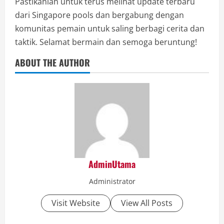
Pastikanlah untuk terus melihat update terbaru
dari Singapore pools dan bergabung dengan
komunitas pemain untuk saling berbagi cerita dan
taktik. Selamat bermain dan semoga beruntung!
ABOUT THE AUTHOR
AdminUtama
Administrator
Visit Website
View All Posts