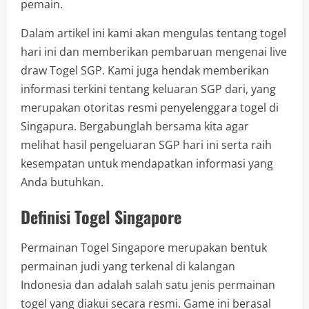
pemain.
Dalam artikel ini kami akan mengulas tentang togel
hari ini dan memberikan pembaruan mengenai live
draw Togel SGP. Kami juga hendak memberikan
informasi terkini tentang keluaran SGP dari, yang
merupakan otoritas resmi penyelenggara togel di
Singapura. Bergabunglah bersama kita agar
melihat hasil pengeluaran SGP hari ini serta raih
kesempatan untuk mendapatkan informasi yang
Anda butuhkan.
Definisi Togel Singapore
Permainan Togel Singapore merupakan bentuk
permainan judi yang terkenal di kalangan
Indonesia dan adalah salah satu jenis permainan
togel yang diakui secara resmi. Game ini berasal