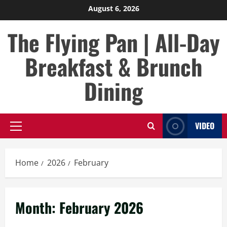
Skip
August 6, 2026
to
The Flying Pan | All-Day
content
Breakfast & Brunch
Dining
VIDEO
Primary
Menu
Home
2026
February
Month:
February 2026