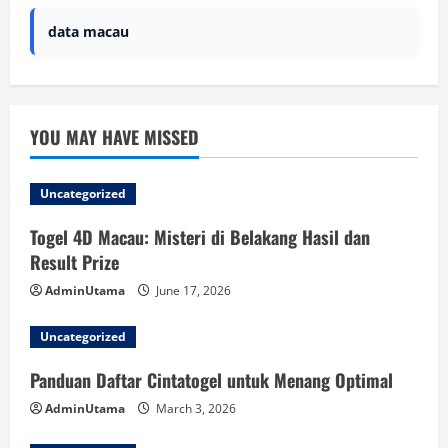
data macau
YOU MAY HAVE MISSED
Uncategorized
Togel 4D Macau: Misteri di Belakang Hasil dan
Result Prize
AdminUtama
June 17, 2026
Uncategorized
Panduan Daftar Cintatogel untuk Menang Optimal
AdminUtama
March 3, 2026