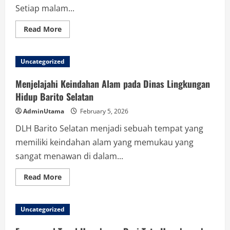
Setiap malam...
Read
Read More
more
about
Hasil
Togel
Uncategorized
Hongkong:
Berita
Penting
Menjelajahi Keindahan Alam pada Dinas Lingkungan
Malam
Hari
Hidup Barito Selatan
AdminUtama
February 5, 2026
DLH Barito Selatan menjadi sebuah tempat yang
memiliki keindahan alam yang memukau yang
sangat menawan di dalam...
Read
Read More
more
about
Menjelajahi
Keindahan
Uncategorized
Alam
pada
Dinas