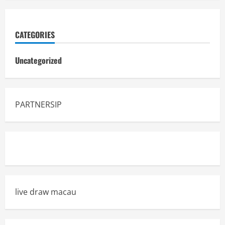
CATEGORIES
Uncategorized
PARTNERSIP
Slot Demo
live draw macau