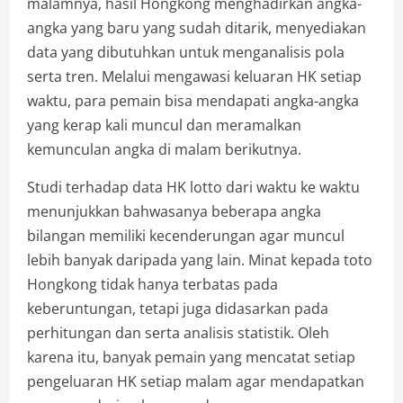
malamnya, hasil Hongkong menghadirkan angka-
angka yang baru yang sudah ditarik, menyediakan
data yang dibutuhkan untuk menganalisis pola
serta tren. Melalui mengawasi keluaran HK setiap
waktu, para pemain bisa mendapati angka-angka
yang kerap kali muncul dan meramalkan
kemunculan angka di malam berikutnya.
Studi terhadap data HK lotto dari waktu ke waktu
menunjukkan bahwasanya beberapa angka
bilangan memiliki kecenderungan agar muncul
lebih banyak daripada yang lain. Minat kepada toto
Hongkong tidak hanya terbatas pada
keberuntungan, tetapi juga didasarkan pada
perhitungan dan serta analisis statistik. Oleh
karena itu, banyak pemain yang mencatat setiap
pengeluaran HK setiap malam agar mendapatkan