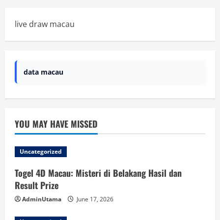
live draw macau
data macau
YOU MAY HAVE MISSED
Uncategorized
Togel 4D Macau: Misteri di Belakang Hasil dan
Result Prize
AdminUtama
June 17, 2026