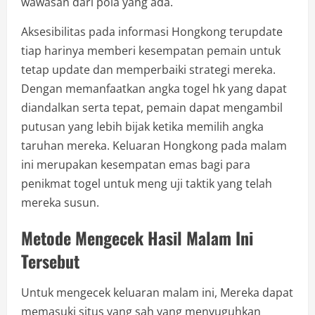
wawasan dari pola yang ada.
Aksesibilitas pada informasi Hongkong terupdate
tiap harinya memberi kesempatan pemain untuk
tetap update dan memperbaiki strategi mereka.
Dengan memanfaatkan angka togel hk yang dapat
diandalkan serta tepat, pemain dapat mengambil
putusan yang lebih bijak ketika memilih angka
taruhan mereka. Keluaran Hongkong pada malam
ini merupakan kesempatan emas bagi para
penikmat togel untuk meng uji taktik yang telah
mereka susun.
Metode Mengecek Hasil Malam Ini
Tersebut
Untuk mengecek keluaran malam ini, Mereka dapat
memasuki situs yang sah yang menyuguhkan