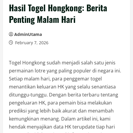
Hasil Togel Hongkong: Berita
Penting Malam Hari
AdminUtama
February 7, 2026
Togel Hongkong sudah menjadi salah satu jenis
permainan lotre yang paling populer di negara ini.
Setiap malam hari, para penggemar togel
menantikan keluaran HK yang selalu senantiasa
ditunggu-tunggu. Dengan berita terbaru tentang
pengeluaran HK, para pemain bisa melakukan
prediksi yang lebih baik akurat dan menambah
kemungkinan menang. Dalam artikel ini, kami
hendak menyajikan data HK terupdate tiap hari