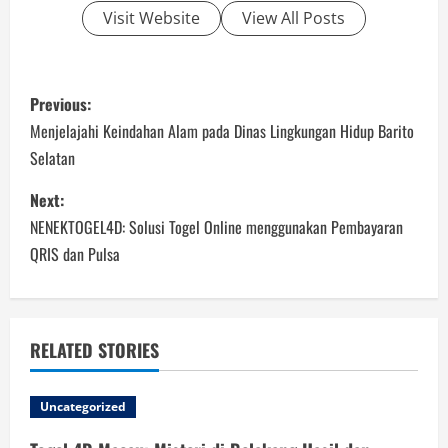
Visit Website
View All Posts
P
Previous:
o
Menjelajahi Keindahan Alam pada Dinas Lingkungan Hidup Barito
Selatan
s
Next:
t
NENEKTOGEL4D: Solusi Togel Online menggunakan Pembayaran
n
QRIS dan Pulsa
a
v
RELATED STORIES
i
Uncategorized
g