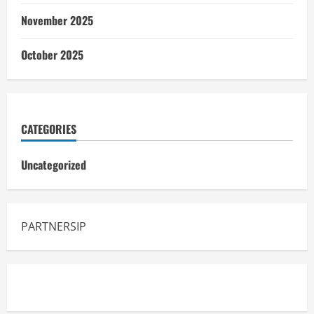
November 2025
October 2025
CATEGORIES
Uncategorized
PARTNERSIP
Slot Demo