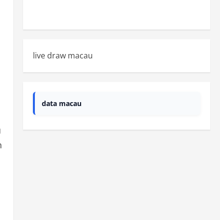
Slot Demo
live draw macau
data macau
u
n