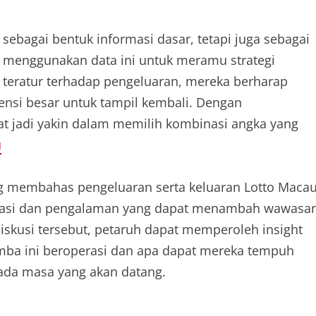
 sebagai bentuk informasi dasar, tetapi juga sebagai
n menggunakan data ini untuk meramu strategi
 teratur terhadap pengeluaran, mereka berharap
si besar untuk tampil kembali. Dengan
t jadi yakin dalam memilih kombinasi angka yang
u
ng membahas pengeluaran serta keluaran Lotto Maca
rmasi dan pengalaman yang dapat menambah wawasa
skusi tersebut, petaruh dapat memperoleh insight
ba ini beroperasi dan apa dapat mereka tempuh
ada masa yang akan datang.