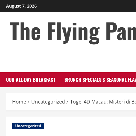
Skip
August 7, 2026
to
The Flying Pa
content
OUR ALL-DAY BREAKFAST
BRUNCH SPECIALS & SEASONAL FLA
Home
Uncategorized
Togel 4D Macau: Misteri di B
Uncategorized