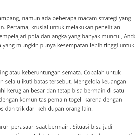
gampang, namun ada beberapa macam strategi yang
 Pertama, krusial untuk melakukan penelitian
empelajari pola dan angka yang banyak muncul, And
yang mungkin punya kesempatan lebih tinggi untuk
ting atau keberuntungan semata. Cobalah untuk
selalu ikuti batas tersebut. Mengelola keuangan
 kerugian besar dan tetap bisa bermain di satu
 dengan komunitas pemain togel, karena dengan
dan trik dari kehidupan orang lain.
aruh perasaan saat bermain. Situasi bisa jadi