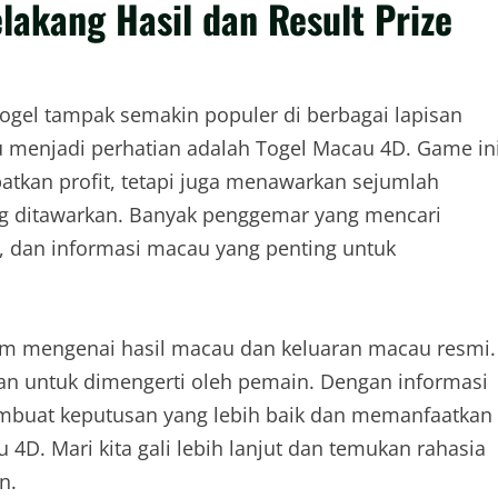
lakang Hasil dan Result Prize
ogel tampak semakin populer di berbagai lapisan
tu menjadi perhatian adalah Togel Macau 4D. Game in
tkan profit, tetapi juga menawarkan sejumlah
ng ditawarkan. Banyak penggemar yang mencari
, dan informasi macau yang penting untuk
alam mengenai hasil macau dan keluaran macau resmi.
an untuk dimengerti oleh pemain. Dengan informasi
embuat keputusan yang lebih baik dan memanfaatkan
D. Mari kita gali lebih lanjut dan temukan rahasia
n.