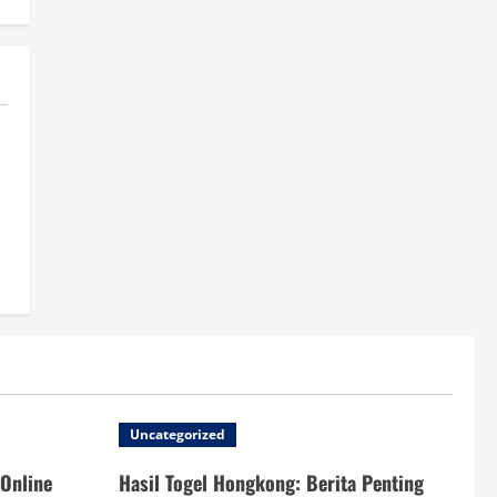
Uncategorized
Online
Hasil Togel Hongkong: Berita Penting