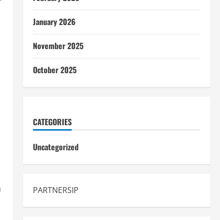
January 2026
November 2025
,
October 2025
CATEGORIES
Uncategorized
n
PARTNERSIP