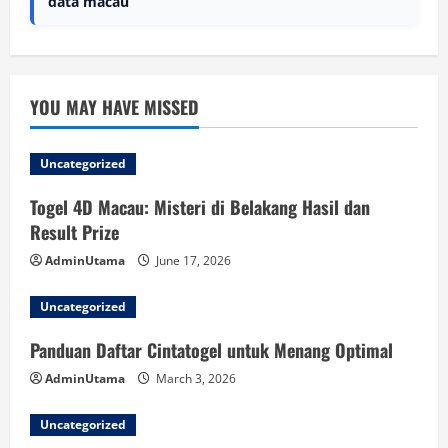
data macau
YOU MAY HAVE MISSED
Uncategorized
Togel 4D Macau: Misteri di Belakang Hasil dan
Result Prize
AdminUtama
June 17, 2026
Uncategorized
Panduan Daftar Cintatogel untuk Menang Optimal
AdminUtama
March 3, 2026
Uncategorized