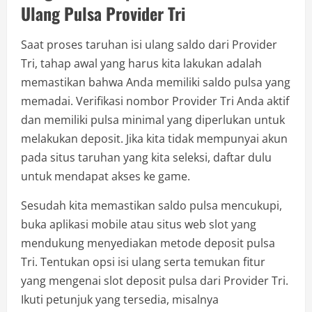
Ulang Pulsa Provider Tri
Saat proses taruhan isi ulang saldo dari Provider
Tri, tahap awal yang harus kita lakukan adalah
memastikan bahwa Anda memiliki saldo pulsa yang
memadai. Verifikasi nombor Provider Tri Anda aktif
dan memiliki pulsa minimal yang diperlukan untuk
melakukan deposit. Jika kita tidak mempunyai akun
pada situs taruhan yang kita seleksi, daftar dulu
untuk mendapat akses ke game.
Sesudah kita memastikan saldo pulsa mencukupi,
buka aplikasi mobile atau situs web slot yang
mendukung menyediakan metode deposit pulsa
Tri. Tentukan opsi isi ulang serta temukan fitur
yang mengenai slot deposit pulsa dari Provider Tri.
Ikuti petunjuk yang tersedia, misalnya