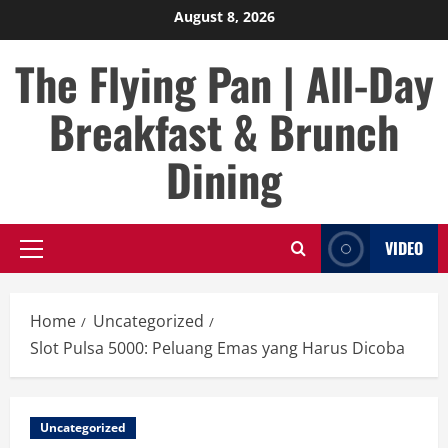
Skip
August 8, 2026
to
The Flying Pan | All-Day
content
Breakfast & Brunch
Dining
VIDEO
Primary
Menu
Home
Uncategorized
Slot Pulsa 5000: Peluang Emas yang Harus Dicoba
Uncategorized