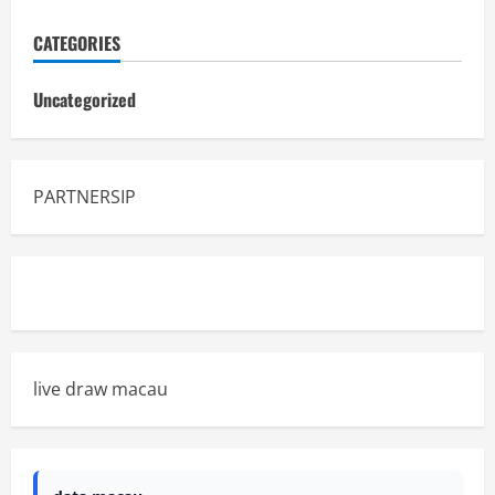
CATEGORIES
Uncategorized
PARTNERSIP
Slot Demo
live draw macau