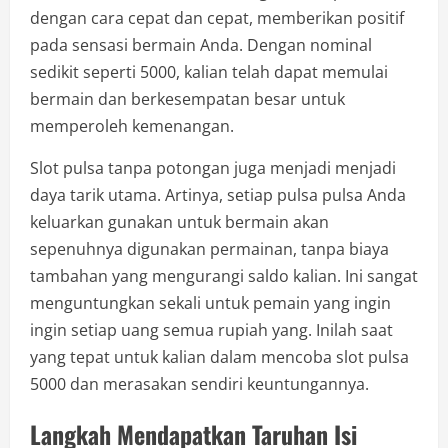
dengan cara cepat dan cepat, memberikan positif
pada sensasi bermain Anda. Dengan nominal
sedikit seperti 5000, kalian telah dapat memulai
bermain dan berkesempatan besar untuk
memperoleh kemenangan.
Slot pulsa tanpa potongan juga menjadi menjadi
daya tarik utama. Artinya, setiap pulsa pulsa Anda
keluarkan gunakan untuk bermain akan
sepenuhnya digunakan permainan, tanpa biaya
tambahan yang mengurangi saldo kalian. Ini sangat
menguntungkan sekali untuk pemain yang ingin
ingin setiap uang semua rupiah yang. Inilah saat
yang tepat untuk kalian dalam mencoba slot pulsa
5000 dan merasakan sendiri keuntungannya.
Langkah Mendapatkan Taruhan Isi