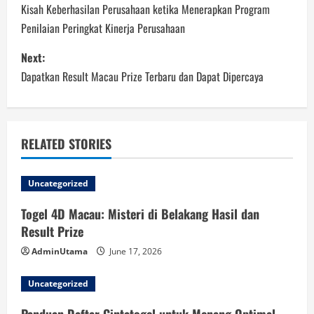
o
Kisah Keberhasilan Perusahaan ketika Menerapkan Program
Penilaian Peringkat Kinerja Perusahaan
s
Next:
t
Dapatkan Result Macau Prize Terbaru dan Dapat Dipercaya
n
a
RELATED STORIES
v
i
Uncategorized
g
Togel 4D Macau: Misteri di Belakang Hasil dan
Result Prize
a
AdminUtama
June 17, 2026
t
Uncategorized
i