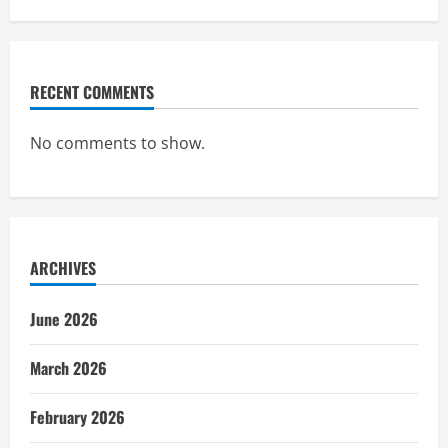
RECENT COMMENTS
No comments to show.
ARCHIVES
June 2026
March 2026
February 2026