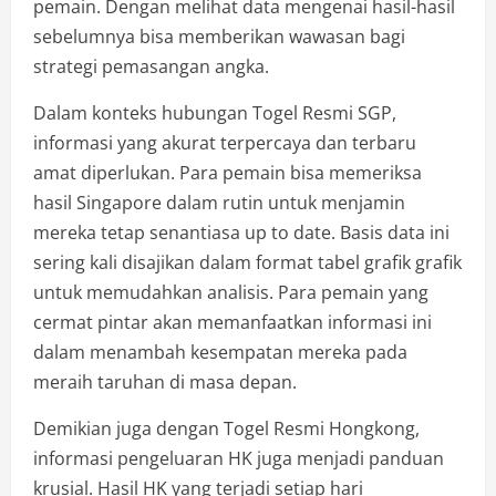
pemain. Dengan melihat data mengenai hasil-hasil
sebelumnya bisa memberikan wawasan bagi
strategi pemasangan angka.
Dalam konteks hubungan Togel Resmi SGP,
informasi yang akurat terpercaya dan terbaru
amat diperlukan. Para pemain bisa memeriksa
hasil Singapore dalam rutin untuk menjamin
mereka tetap senantiasa up to date. Basis data ini
sering kali disajikan dalam format tabel grafik grafik
untuk memudahkan analisis. Para pemain yang
cermat pintar akan memanfaatkan informasi ini
dalam menambah kesempatan mereka pada
meraih taruhan di masa depan.
Demikian juga dengan Togel Resmi Hongkong,
informasi pengeluaran HK juga menjadi panduan
krusial. Hasil HK yang terjadi setiap hari