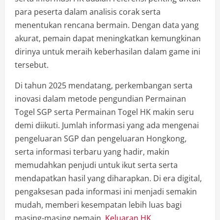
para peserta dalam analisis corak serta
menentukan rencana bermain. Dengan data yang
akurat, pemain dapat meningkatkan kemungkinan
dirinya untuk meraih keberhasilan dalam game ini
tersebut.
Di tahun 2025 mendatang, perkembangan serta
inovasi dalam metode pengundian Permainan
Togel SGP serta Permainan Togel HK makin seru
demi diikuti. Jumlah informasi yang ada mengenai
pengeluaran SGP dan pengeluaran Hongkong,
serta informasi terbaru yang hadir, makin
memudahkan penjudi untuk ikut serta serta
mendapatkan hasil yang diharapkan. Di era digital,
pengaksesan pada informasi ini menjadi semakin
mudah, memberi kesempatan lebih luas bagi
masing-masing pemain.
Keluaran HK