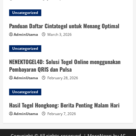
Uncategorized
Panduan Daftar Cintatogel untuk Menang Optimal
AdminUtama
March 3, 2026
Uncategorized
NENEKTOGEL4D: Solusi Togel Online menggunakan
Pembayaran QRIS dan Pulsa
AdminUtama
February 28, 2026
Uncategorized
Hasil Togel Hongkong: Berita Penting Malam Hari
AdminUtama
February 7, 2026