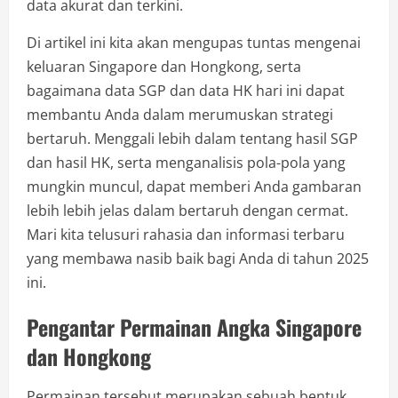
data akurat dan terkini.
Di artikel ini kita akan mengupas tuntas mengenai
keluaran Singapore dan Hongkong, serta
bagaimana data SGP dan data HK hari ini dapat
membantu Anda dalam merumuskan strategi
bertaruh. Menggali lebih dalam tentang hasil SGP
dan hasil HK, serta menganalisis pola-pola yang
mungkin muncul, dapat memberi Anda gambaran
lebih lebih jelas dalam bertaruh dengan cermat.
Mari kita telusuri rahasia dan informasi terbaru
yang membawa nasib baik bagi Anda di tahun 2025
ini.
Pengantar Permainan Angka Singapore
dan Hongkong
Permainan tersebut merupakan sebuah bentuk