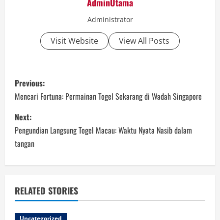
AdminUtama
Administrator
Visit Website
View All Posts
P
Previous:
o
Mencari Fortuna: Permainan Togel Sekarang di Wadah Singapore
s
Next:
Pengundian Langsung Togel Macau: Waktu Nyata Nasib dalam
t
tangan
n
a
RELATED STORIES
v
Uncategorized