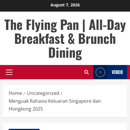
Skip
August 7, 2026
to
The Flying Pan | All-Day
content
Breakfast & Brunch
Dining
VIDEO
Primary
Menu
Home
Uncategorized
Menguak Rahasia Keluaran Singapore dan
Hongkong 2025