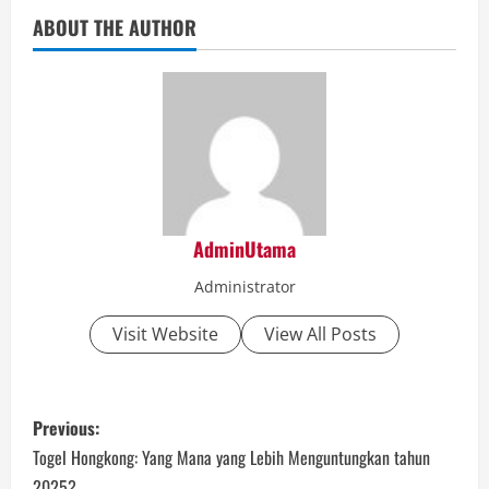
ABOUT THE AUTHOR
AdminUtama
Administrator
Visit Website
View All Posts
P
Previous:
o
Togel Hongkong: Yang Mana yang Lebih Menguntungkan tahun
2025?