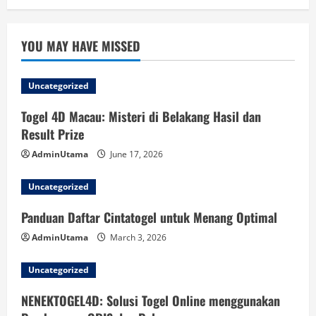
YOU MAY HAVE MISSED
Uncategorized
Togel 4D Macau: Misteri di Belakang Hasil dan
Result Prize
AdminUtama
June 17, 2026
Uncategorized
Panduan Daftar Cintatogel untuk Menang Optimal
AdminUtama
March 3, 2026
Uncategorized
NENEKTOGEL4D: Solusi Togel Online menggunakan