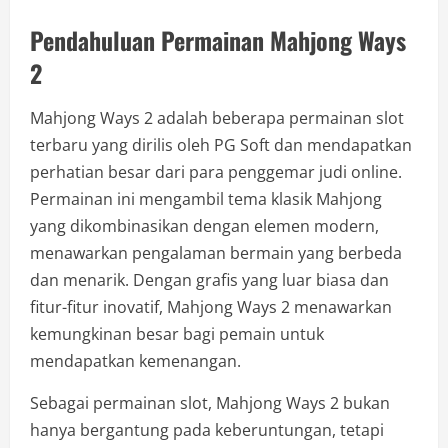
Pendahuluan Permainan Mahjong Ways
2
Mahjong Ways 2 adalah beberapa permainan slot
terbaru yang dirilis oleh PG Soft dan mendapatkan
perhatian besar dari para penggemar judi online.
Permainan ini mengambil tema klasik Mahjong
yang dikombinasikan dengan elemen modern,
menawarkan pengalaman bermain yang berbeda
dan menarik. Dengan grafis yang luar biasa dan
fitur-fitur inovatif, Mahjong Ways 2 menawarkan
kemungkinan besar bagi pemain untuk
mendapatkan kemenangan.
Sebagai permainan slot, Mahjong Ways 2 bukan
hanya bergantung pada keberuntungan, tetapi