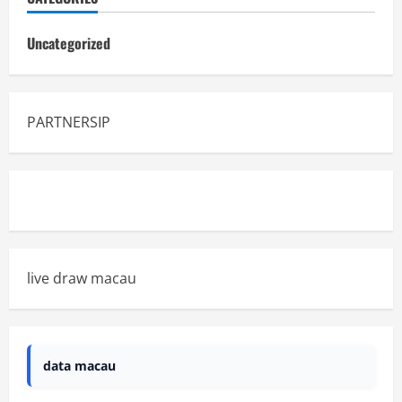
Uncategorized
PARTNERSIP
Slot Demo
live draw macau
data macau