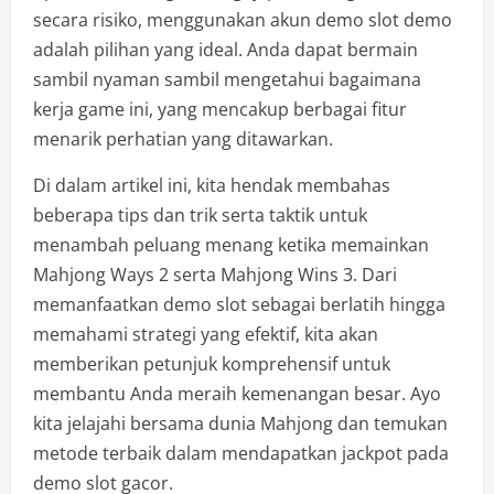
secara risiko, menggunakan akun demo slot demo
adalah pilihan yang ideal. Anda dapat bermain
sambil nyaman sambil mengetahui bagaimana
kerja game ini, yang mencakup berbagai fitur
menarik perhatian yang ditawarkan.
Di dalam artikel ini, kita hendak membahas
beberapa tips dan trik serta taktik untuk
menambah peluang menang ketika memainkan
Mahjong Ways 2 serta Mahjong Wins 3. Dari
memanfaatkan demo slot sebagai berlatih hingga
memahami strategi yang efektif, kita akan
memberikan petunjuk komprehensif untuk
membantu Anda meraih kemenangan besar. Ayo
kita jelajahi bersama dunia Mahjong dan temukan
metode terbaik dalam mendapatkan jackpot pada
demo slot gacor.