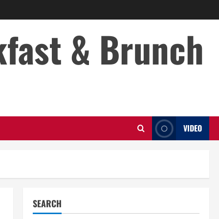
kfast & Brunch
VIDEO
SEARCH