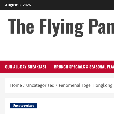
Skip
August 8, 2026
to
The Flying Pa
content
OUR ALL-DAY BREAKFAST
BRUNCH SPECIALS & SEASONAL FLA
Home
Uncategorized
Fenomenal Togel Hongkong: 
Uncategorized