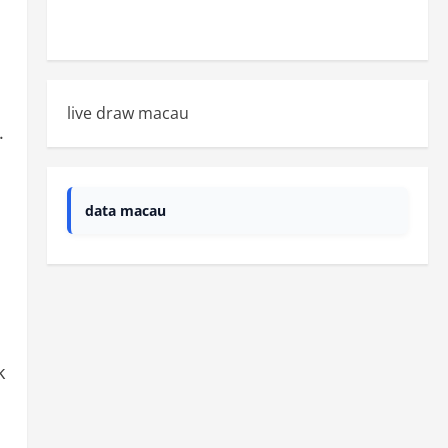
Slot Demo
live draw macau
.
data macau
k