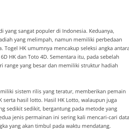
di yang sangat populer di Indonesia. Keduanya,
diah yang melimpah, namun memiliki perbedaan
da. Togel HK umumnya mencakup seleksi angka antar
to 6D HK dan Toto 4D. Sementara itu, pada sebelah
ari range yang besar dan memiliki struktur hadiah
liki sistem rilis yang teratur, memberikan pemain
 serta hasil lotto. Hasil HK Lotto, walaupun juga
ng sedikit sedikit, bergantung pada metode yang
dua jenis permainan ini sering kali mencari-cari dat
gka yang akan timbul pada waktu mendatang.