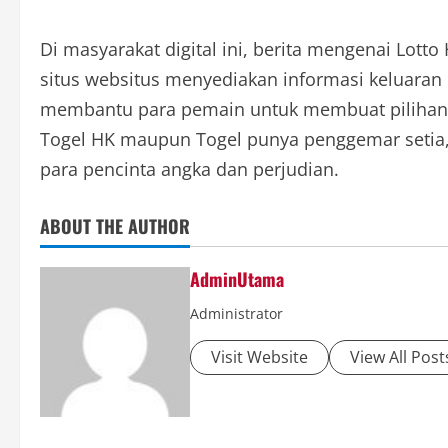
Di masyarakat digital ini, berita mengenai Lot
situs websitus menyediakan informasi keluaran 
membantu para pemain untuk membuat pilihan y
Togel HK maupun Togel punya penggemar setia
para pencinta angka dan perjudian.
ABOUT THE AUTHOR
AdminUtama
Administrator
Visit Website
View All Post